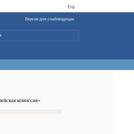
t
B
Eng
Версия для слабовидящих
L
пейская комиссия»