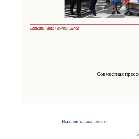
Событие
/
Фото
/
Аудио
/
Видео
Совместная пресс
Исполнительная власть
П
Р