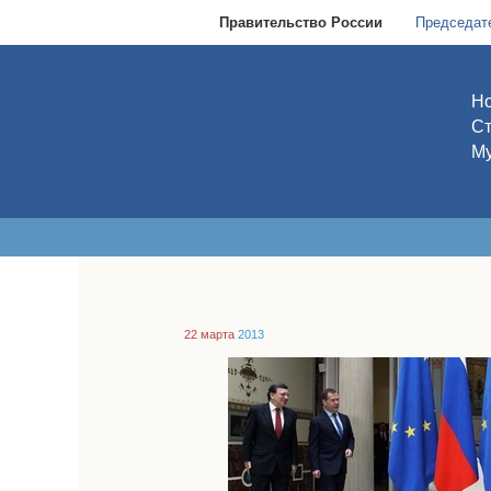
Правительство России
Председат
Но
С
Му
22 марта
2013