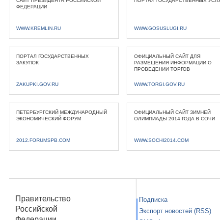
САЙТ ПРЕЗИДЕНТА РОССИЙСКОЙ
ПОРТАЛ ГОСУДАРСТВЕННЫХ УСЛ
ФЕДЕРАЦИИ
WWW.KREMLIN.RU
WWW.GOSUSLUGI.RU
ПОРТАЛ ГОСУДАРСТВЕННЫХ
ОФИЦИАЛЬНЫЙ САЙТ ДЛЯ
ЗАКУПОК
РАЗМЕЩЕНИЯ ИНФОРМАЦИИ О
ПРОВЕДЕНИИ ТОРГОВ
ZAKUPKI.GOV.RU
WWW.TORGI.GOV.RU
ПЕТЕРБУРГСКИЙ МЕЖДУНАРОДНЫЙ
ОФИЦИАЛЬНЫЙ САЙТ ЗИМНЕЙ
ЭКОНОМИЧЕСКИЙ ФОРУМ
ОЛИМПИАДЫ 2014 ГОДА В СОЧИ
2012.FORUMSPB.COM
WWW.SOCHI2014.COM
Правительство
Подписка
Российской
Экспорт новостей (RSS)
Федерации