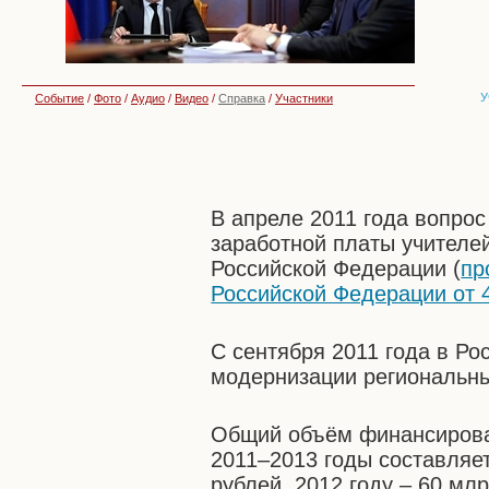
У
Событие
/
Фото
/
Аудио
/
Видео
/
Справка
/
Участники
В апреле 2011 года вопро
заработной платы учителе
Российской Федерации (
пр
Российской Федерации от 
С сентября 2011 года в Ро
модернизации региональны
Общий объём финансирова
2011–2013 годы составляет
рублей, 2012 году – 60 млр