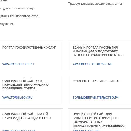
рганы
Правоустанавливающие документы
осударственные фонды
рганы при правительстве
окументы
ПОРТАЛ ГОСУДАРСТВЕННЫХ УСЛУГ
ЕДИНЫЙ ПОРТАЛ РАСКРЫТИЯ
ИНФОРМАЦИИ О ПОДГОТОВКЕ
ПРОЕКТОВ НОРМАТИВНЫХ АКТОВ
WWW.GOSUSLUGI.RU
WWW.REGULATION.GOV.RU
ОФИЦИАЛЬНЫЙ САЙТ ДЛЯ
«ОТКРЫТОЕ ПРАВИТЕЛЬСТВО»
РАЗМЕЩЕНИЯ ИНФОРМАЦИИ О
ПРОВЕДЕНИИ ТОРГОВ
WWW.TORGI.GOV.RU
БОЛЬШОЕПРАВИТЕЛЬСТВО.РФ
ОФИЦИАЛЬНЫЙ САЙТ ЗИМНЕЙ
ОФИЦИАЛЬНЫЙ САЙТ ДЛЯ
ОЛИМПИАДЫ 2014 ГОДА В СОЧИ
РАЗМЕЩЕНИЯ ИНФОРМАЦИИ О
ГОСУДАРСТВЕННЫХ
(МУНИЦИПАЛЬНЫХ) УЧРЕЖДЕНИЯХ
WWW.SOCHI2014.COM
WWW.BUS.GOV.RU