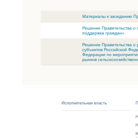
Материалы к заседанию Пр
Решение Правительства о 
поддержка граждан»
Решение Правительства о 
субъектов Российской Фед
Федерации по мероприятия
рынков сельскохозяйствен
Исполнительная власть
П
Р
П
К