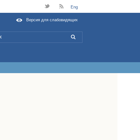
t
B
Eng
Версия для слабовидящих
L