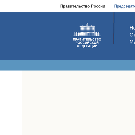
Правительство России
Председат
Но
С
Му