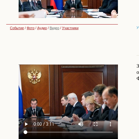
У
Событие
/
Фото
/
Аудио
/
Видео
/
Участники