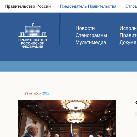
Правительство России
Председатель Правительства
Отпра
Новости
Исполн
Стенограммы
Правит
Мультимедиа
Докуме
29 октября
2012