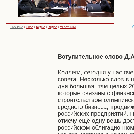
У
Событие
/
Фото
/
Аудио
/
Видео
/
Участники
Вступительное слово Д.
Коллеги, сегодня у нас о
совета. Несколько слов в 
дня большая, там целых 2
которые связаны с финанс
строительством олимпийск
среднего бизнеса, продви
российских предприятий. 
отмечу ещё одну вещь дос
российском облигационном