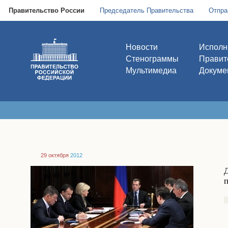
Правительство России
Председатель Правительства
Отпра
Новости
Исполн
Стенограммы
Правит
Мультимедиа
Докуме
29 октября
2012