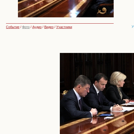
У
Событие
/
Фото
/
Аудио
/
Видео
/
Участники