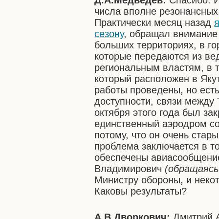
Д.А.Медведев:
Спасибо. И
числа вполне резонансных,
Практически месяц назад
сезону
, обращал внимание 
больших территориях, в го
которые передаются из ве
региональным властям, в т
который расположен в Якут
работы проведены, но ест
доступности, связи между 
октября этого года был з
единственный аэродром со
потому, что он очень стар
проблема заключается в то
обеспечены авиасообщение
Владимирович
(обращаясь
Министру обороны, и неко
Каковы результаты?
А.В.Дворкович:
Дмитрий А