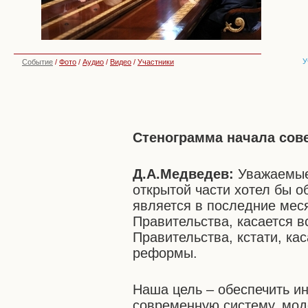
У
Событие
/
Фото
/
Аудио
/
Видео
/
Участники
Стенограмма начала сов
Д.А.Медведев:
Уважаемые
открытой части хотел бы об
является в последние мес
Правительства, касается 
Правительства, кстати, кас
реформы.
Наша цель – обеспечить и
современную систему, мод