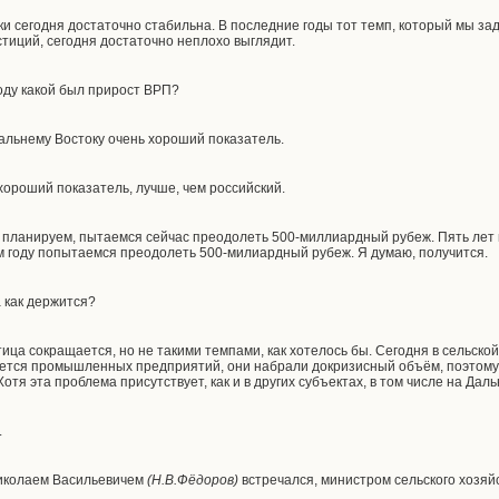
и сегодня достаточно стабильна. В последние годы тот темп, который мы за
стиций, сегодня достаточно неплохо выглядит.
оду какой был прирост ВРП?
Дальнему Востоку
очень хороший показатель.
хороший показатель, лучше, чем российский.
у планируем, пытаемся сейчас преодолеть 500-миллиардный рубеж. Пять лет 
ом году попытаемся преодолеть 500-милиардный рубеж. Я думаю, получится.
 как держится?
ица сокращается, но не такими темпами, как хотелось бы. Сегодня в сельск
ается промышленных предприятий, они набрали докризисный объём, поэтому 
отя эта проблема присутствует, как и в других субъектах, в том числе на Дал
.
Николаем Васильевичем
(Н.В.Фёдоров)
встречался, министром сельского хозяй