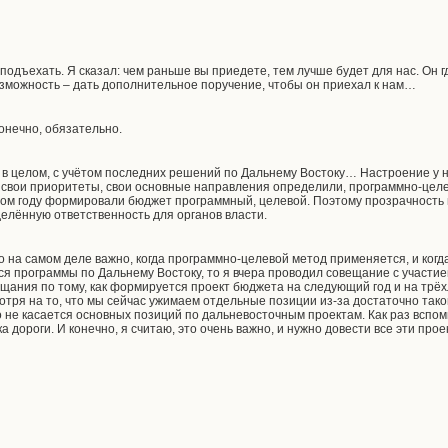
подъехать. Я сказал: чем раньше вы приедете, тем лучше будет для нас. Он г
возможность – дать дополнительное поручение, чтобы он приехал к нам…
конечно, обязательно.
 в целом, с учётом последних решений по Дальнему Востоку… Настроение у 
ы свои приоритеты, свои основные направления определили, программно-цел
том году формировали бюджет программный, целевой. Поэтому прозрачность и
делённую ответственность для органов власти.
то на самом деле важно, когда программно-целевой метод применяется, и когд
ся программы по Дальнему Востоку, то я вчера проводил совещание с участие
ания по тому, как формируется проект бюджета на следующий год и на трёхл
мотря на то, что мы сейчас ужимаем отдельные позиции из-за достаточно та
 не касается основных позиций по дальневосточным проектам. Как раз вспоми
а дороги. И конечно, я считаю, это очень важно, и нужно довести все эти про