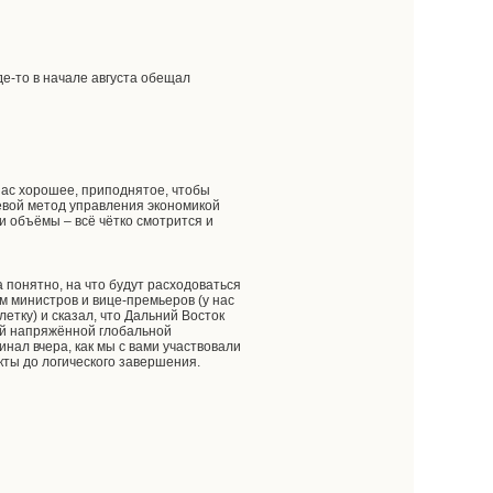
де-то в начале августа обещал
нас хорошее, приподнятое, чтобы
евой метод управления экономикой
 объёмы – всё чётко смотрится и
а понятно, на что будут расходоваться
м министров и вице-премьеров (у нас
етку) и сказал, что Дальний Восток
кой напряжённой глобальной
нал вчера, как мы с вами участвовали
екты до логического завершения.