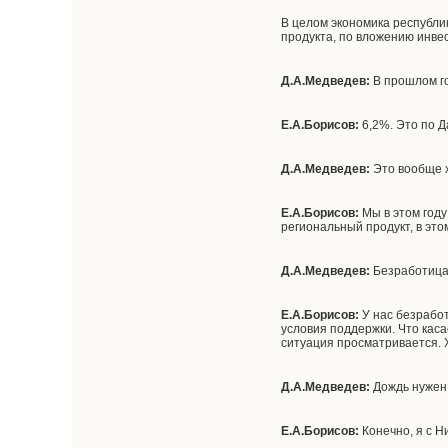
В целом экономика республик
продукта, по вложению инве
Д.А.Медведев:
В прошлом г
Е.А.Борисов:
6,2%. Это по 
Д.А.Медведев:
Это вообще 
Е.А.Борисов:
Мы в этом год
региональный продукт, в эт
Д.А.Медведев:
Безработица
Е.А.Борисов:
У нас безработ
условия поддержки. Что кас
ситуация просматривается. Х
Д.А.Медведев:
Дождь нужен
Е.А.Борисов:
Конечно, я с 