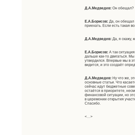
Д.А.Медведев:
Он обещал?
Е.А.Борисов:
Да, он обещал 
приехать. Если есть такая 
Д.А.Медведев:
Да, я скажу, 
Е.А.Борисов:
А так ситуация
дальше как-то двигаться. М
утвердился. Впервые мы в э
видится, и это создаёт опре
Д.А.Медведев:
Ну что же, э
основные статьи. Что касает
сейчас идут бюджетные совещ
остаётся в приоритете, нес
финансовой ситуации, но это
в церемонии открытия участк
Спасибо.
<…>