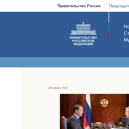
Правительство России
Председат
Но
С
Му
20 июля
2012