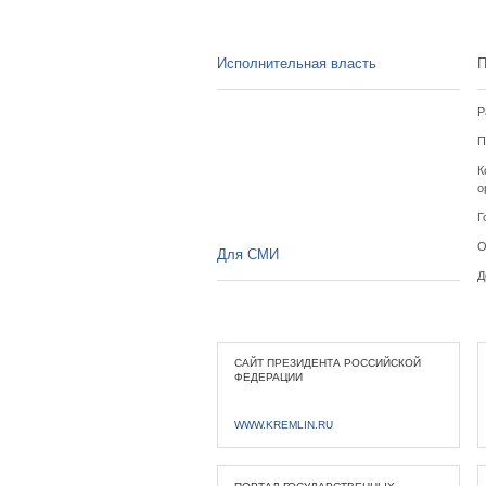
Исполнительная власть
П
Р
П
К
о
Г
О
Для СМИ
Д
САЙТ ПРЕЗИДЕНТА РОССИЙСКОЙ
ФЕДЕРАЦИИ
WWW.KREMLIN.RU