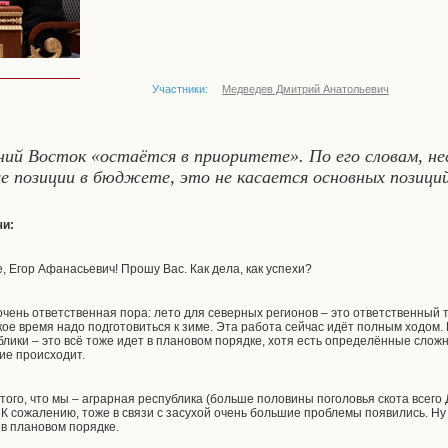
Участники:
Медведев Дмитрий Анатольевич
ний Восток «остаётся в приоритете». По его словам, не
позиции в бюджете, это не касается основных позици
чи:
, Егор Афанасьевич! Прошу Вас. Как дела, как успехи?
очень ответственная пора: лето для северных регионов – это ответственный 
ое время надо подготовиться к зиме. Эта работа сейчас идёт полным ходом. 
лики – это всё тоже идет в плановом порядке, хотя есть определённые сложн
ие происходит.
м того, что мы – аграрная республика (больше половины поголовья скота всего 
. К сожалению, тоже в связи с засухой очень большие проблемы появились. Ну 
т в плановом порядке.