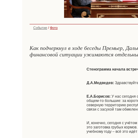
Событие
/
Фото
Как подчеркнул в ходе беседы Премьер, Даль
финансовой ситуации ужимаются отдельные 
Стенограмма начала встре
Д.А.Медведев:
Здравствуйте
Е.А.Борисов:
У нас сегодня 
общем-то большие: за коротк
северную территорию респуб
связи с засухой там обмелен
И, конечно, сегодня с учёто
это заготовка грубых кормов
учебному году – всё это идё