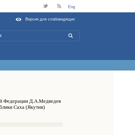
t
B
Eng
Версия для слабовидящих
L
ой Федерации Д.А.Медведев
блики Саха (Якутия)