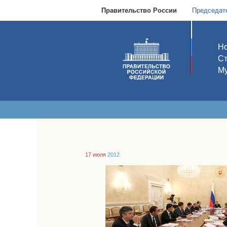
Правительство России
Председат
Но
С
Му
17 июля
2012