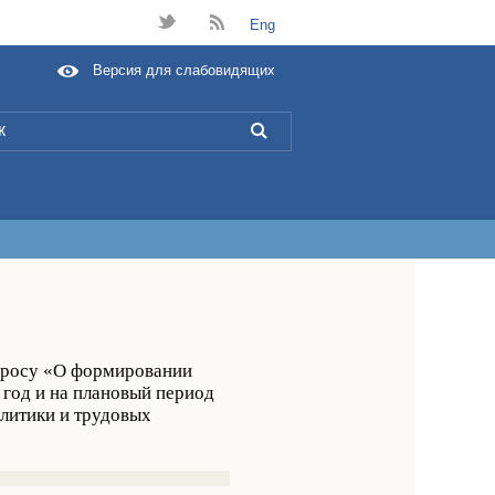
t
B
Eng
Версия для слабовидящих
L
просу «О формировании
 год и на плановый период
олитики и трудовых