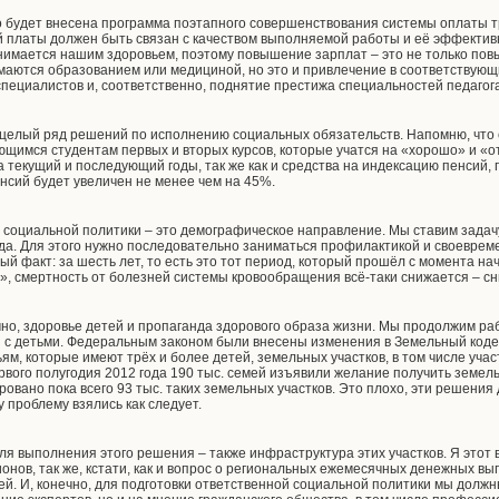
во будет внесена программа поэтапного совершенствования системы оплаты 
й платы должен быть связан с качеством выполняемой работы и её эффективн
занимается нашим здоровьем, поэтому повышение зарплат – это не только пов
маются образованием или медициной, но это и привлечение в соответствую
ециалистов и, соответственно, поднятие престижа специальностей педагог
целый ряд решений по исполнению социальных обязательств. Напомню, что с 
щимся студентам первых и вторых курсов, которые учатся на «хорошо» и «о
текущий и последующий годы, так же как и средства на индексацию пенсий, 
нсий будет увеличен не менее чем на 45%.
социальной политики – это демографическое направление. Мы ставим задач
года. Для этого нужно последовательно заниматься профилактикой и своевр
ый факт: за шесть лет, то есть это тот период, который прошёл с момента 
, смертность от болезней системы кровообращения всё-таки снижается – с
чно, здоровье детей и пропаганда здорового образа жизни. Мы продолжим ра
й с детьми. Федеральным законом были внесены изменения в Земельный коде
ям, которые имеют трёх и более детей, земельных участков, в том числе уча
ервого полугодия 2012 года 190 тыс. семей изъявили желание получить земел
овано пока всего 93 тыс. таких земельных участков. Это плохо, эти решения
у проблему взялись как следует.
я выполнения этого решения – также инфраструктура этих участков. Я этот 
ионов, так же, кстати, как и вопрос о региональных ежемесячных денежных в
ей. И, конечно, для подготовки ответственной социальной политики мы должн