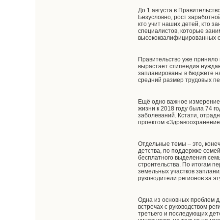
До 1 августа в Правительст
Безусловно, рост заработно
кто учит наших детей, кто 
специалистов, которые зани
высококвалифицированных сп
Правительство уже приняло 
вырастает стипендия нуждаю
запланированы в бюджете на 
средний размер трудовых пе
Ещё одно важное измерение 
жизни к 2018 году была 74 
заболеваний. Кстати, отрадн
проектом «Здравоохранение»
Отдельные темы – это, коне
детства, по поддержке семе
бесплатного выделения семь
строительства. По итогам п
земельных участков запланир
руководители регионов за эт
Одна из основных проблем дл
встречах с руководством рег
третьего и последующих дет