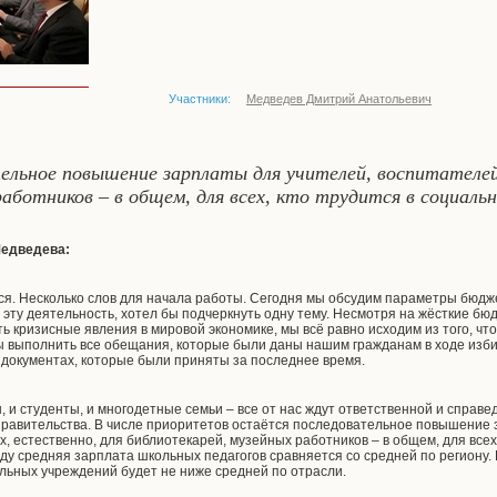
Участники:
Медведев Дмитрий Анатольевич
льное повышение зарплаты для учителей, воспитателей 
аботников – в общем, для всех, кто трудится в социальн
Медведева:
ся. Несколько слов для начала работы. Сегодня мы обсудим параметры бюдж
 эту деятельность, хотел бы подчеркнуть одну тему. Несмотря на жёсткие бю
ть кризисные явления в мировой экономике, мы всё равно исходим из того, ч
ны выполнить все обещания, которые были даны нашим гражданам в ходе изб
х документах, которые были приняты за последнее время.
 и студенты, и многодетные семьи – все от нас ждут ответственной и справ
равительства. В числе приоритетов остаётся последовательное повышение 
ых, естественно, для библиотекарей, музейных работников – в общем, для всех
оду средняя зарплата школьных педагогов сравняется со средней по региону
льных учреждений будет не ниже средней по отрасли.