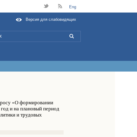
t
B
Eng
Версия для слабовидящих
L
просу «О формировании
 год и на плановый период
олитики и трудовых