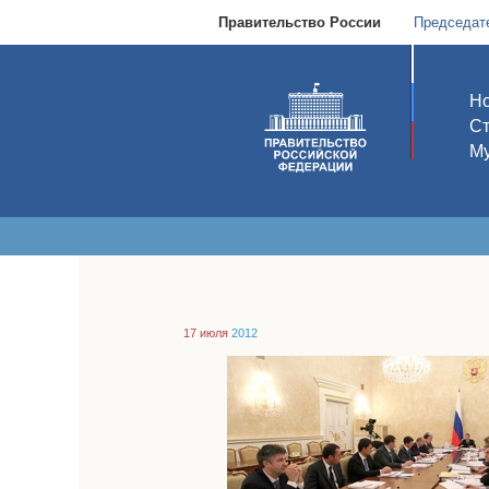
Правительство России
Председат
Но
С
Му
17 июля
2012