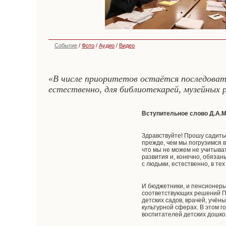
Событие
/
Фото
/
Аудио
/
Видео
«В числе приоритетов остаётся последовате
естественно, для библиотекарей, музейных р
Вступительное слово Д.А.
Здравствуйте! Прошу садить
прежде, чем мы погрузимся в
что мы не можем не учитыва
развития и, конечно, обяза
с людьми, естественно, в те
И бюджетники, и пенсионеры,
соответствующих решений П
детских садов, врачей, учён
культурной сферах. В этом г
воспитателей детских дошко