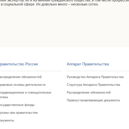
ение экспертов, но и на мнение гражданского общества, в том числе профес
в социальной сфере. Их довольно много – несколько сотен.
равительство России
Аппарат Правительства
аспределение обязанностей
Руководство Аппарата Правительства
равовые основы деятельности
Структура Аппарата Правительства
оординационные и совещательные
Распределение обязанностей
рганы
Правоустанавливающие документы
осударственные фонды
рганы при правительстве
окументы