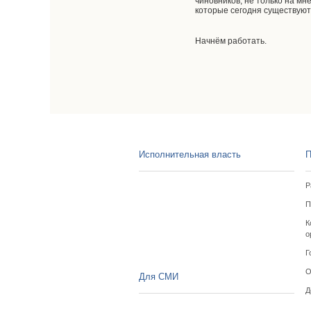
чиновников, не только на мн
которые сегодня существуют 
Начнём работать.
Исполнительная власть
П
Р
П
К
о
Г
О
Для СМИ
Д