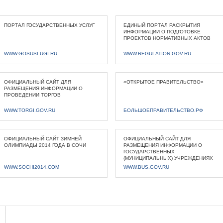
ПОРТАЛ ГОСУДАРСТВЕННЫХ УСЛУГ
ЕДИНЫЙ ПОРТАЛ РАСКРЫТИЯ
ИНФОРМАЦИИ О ПОДГОТОВКЕ
ПРОЕКТОВ НОРМАТИВНЫХ АКТОВ
WWW.GOSUSLUGI.RU
WWW.REGULATION.GOV.RU
ОФИЦИАЛЬНЫЙ САЙТ ДЛЯ
«ОТКРЫТОЕ ПРАВИТЕЛЬСТВО»
РАЗМЕЩЕНИЯ ИНФОРМАЦИИ О
ПРОВЕДЕНИИ ТОРГОВ
WWW.TORGI.GOV.RU
БОЛЬШОЕПРАВИТЕЛЬСТВО.РФ
ОФИЦИАЛЬНЫЙ САЙТ ЗИМНЕЙ
ОФИЦИАЛЬНЫЙ САЙТ ДЛЯ
ОЛИМПИАДЫ 2014 ГОДА В СОЧИ
РАЗМЕЩЕНИЯ ИНФОРМАЦИИ О
ГОСУДАРСТВЕННЫХ
(МУНИЦИПАЛЬНЫХ) УЧРЕЖДЕНИЯХ
WWW.SOCHI2014.COM
WWW.BUS.GOV.RU