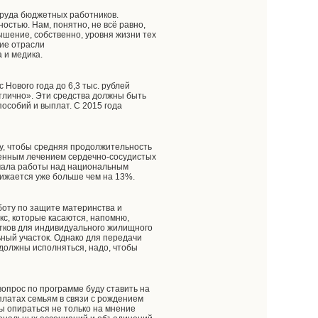
труда бюджетных работников.
остью. Нам, понятно, не всё равно,
ышение, собственно, уровня жизни тех
щие отрасли
а и медика.
Нового года до 6,3 тыс. рублей
тлично». Эти средства должны быть
пособий и выплат. С 2015 года
у, чтобы средняя продолжительность
еменным лечением сердечно-сосудистых
начала работы над национальным
нижается уже больше чем на 13%.
боту по защите материнства и
кс, которые касаются, напомню,
стков для индивидуального жилищного
ьный участок. Однако для передачи
 должны исполняться, надо, чтобы
вопрос по программе буду ставить на
ыплатах семьям в связи с рождением
ы опираться не только на мнение