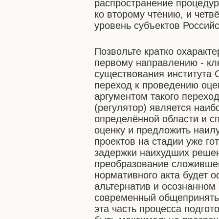
распространение процедур
ко второму чтению, и четв
уровень субъектов Россий
Позвольте кратко охаракте
первому направлению - кл
существования института 
переход к проведению оц
аргументом такого переход
(регулятор) является наи
определённой области и с
оценку и предложить наил
проектов на стадии уже го
задержки наихудших решен
преобразование сложившей
нормативного акта будет 
альтернатив и осознанном
современный общепринятый
эта часть процесса подгот