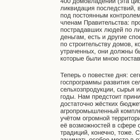
400 домовладений (эта ци
ликвидация последствий, 
под постоянным контроле
членам Правительства: пр
пострадавших людей по ли
деньгам, есть и другие сп
по строительству домов, 
утраченных, они должны бы
которые были мною постав
Теперь о повестке дня: се
госпрограммы развития се
сельхозпродукции, сырья и
годы. Нам предстоит прини
достаточно жёстких бюдже
агропромышленный компле
учётом огромной территор
её возможностей в сфере с
традиций, конечно, тоже. 
занимать особое место в о