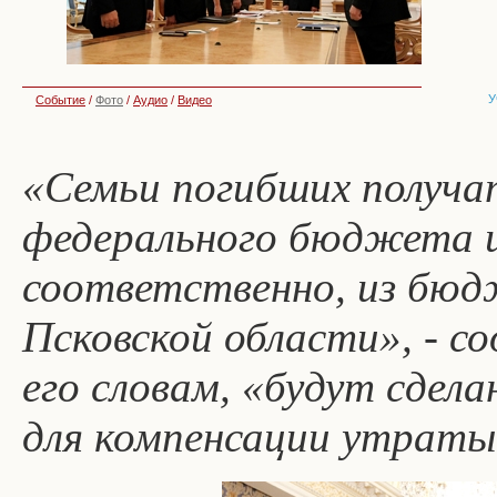
У
Событие
/
Фото
/
Аудио
/
Видео
«Семьи погибших получат
федерального бюджета и 
соответственно, из бюд
Псковской области», - с
его словам, «будут сдел
для компенсации утраты