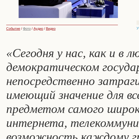
У
Событие
/
Фото
/
Аудио
/
Видео
«Сегодня у нас, как и в 
демократическом госуда
непосредственно затраг
имеющий значение для вс
предметом самого широк
интернета, телекоммуни
возможность каждому г