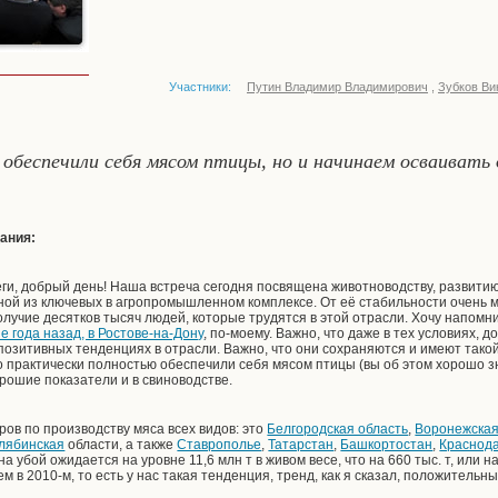
Участники:
Путин Владимир Владимирович
,
Зубков Ви
обеспечили себя мясом птицы, но и начинаем осваиват
ания:
и, добрый день! Наша встреча сегодня посвящена животноводству, развитию 
ной из ключевых в агропромышленном комплексе. От её стабильности очень 
олучие десятков тысяч людей, которые трудятся в этой отрасли. Хочу напомни
е года назад, в Ростове-на-Дону
, по-моему. Важно, что даже в тех условиях,
 позитивных тенденциях в отрасли. Важно, что они сохраняются и имеют тако
ко практически полностью обеспечили себя мясом птицы (вы об этом хорошо з
рошие показатели и в свиноводстве.
ров по производству мяса всех видов: это
Белгородская область
,
Воронежска
лябинская
области, а также
Ставрополье
,
Татарстан
,
Башкортостан
,
Краснод
а убой ожидается на уровне 11,6 млн т в живом весе, что на 660 тыс. т, или на
м в 2010-м, то есть у нас такая тенденция, тренд, как я сказал, положительн