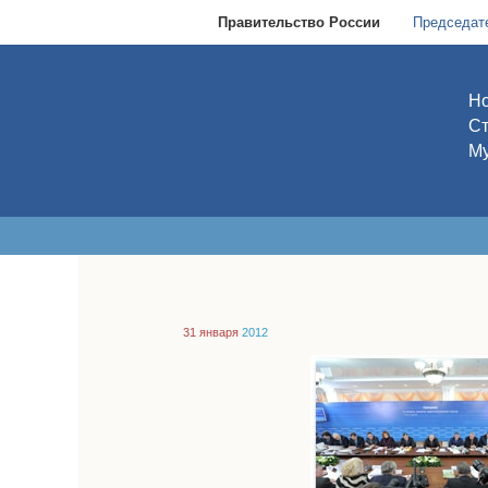
Правительство России
Председат
Но
С
Му
31 января
2012