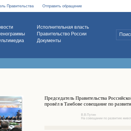
ель Правительства
Отправить обращение
вости
Исполнительная власть
тенограммы
Правительство России
льтимедиа
Документы
Председатель Правительства Российск
провёл в Тамбове совещание по развит
В.В.Путин
На совещании по развитию живо