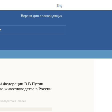
t
B
Eng
Версия для слабовидящих
L
ой Федерации В.В.Путин
ию животноводства в России
тноводства в России