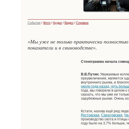
Событие
/
Фото
/
Аудио
/
Видео
/
Справка
«Мы уже не только практически полностью 
показатели и в свиноводстве».
Стенограмма начала совещ
В.В.Путин:
Уважаемые коллег
преувеличения, является од
внутреннего рынка, и благоп
около года назад, чуть больш
года, мы говорили в целом о
сказать, что мы уже не толь
зарубежные рынки. Очень хо
Кстати, назову ещё ряд лиде
Ростовская
,
Саратовская
,
Че
производство скота и птицы н
году было на 3,7% больше, че