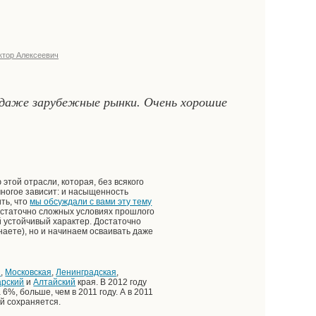
ктор Алексеевич
ь даже зарубежные рынки. Очень хорошие
этой отрасли, которая, без всякого
многое зависит: и насыщенность
ть, что
мы обсуждали с вами эту тему
 достаточно сложных условиях прошлого
й устойчивый характер. Достаточно
наете), но и начинаем осваивать даже
я
,
Московская
,
Ленинградская
,
арский
и
Алтайский
края. В 2012 году
 6%, больше, чем в 2011 году. А в 2011
ый сохраняется.