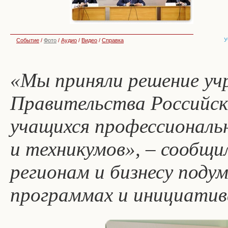
У
Событие
/
Фото
/
Аудио
/
Видео
/
Справка
«Мы приняли решение уч
Правительства Российск
учащихся профессиональн
и техникумов», – сообщи
регионам и бизнесу поду
программах и инициатив