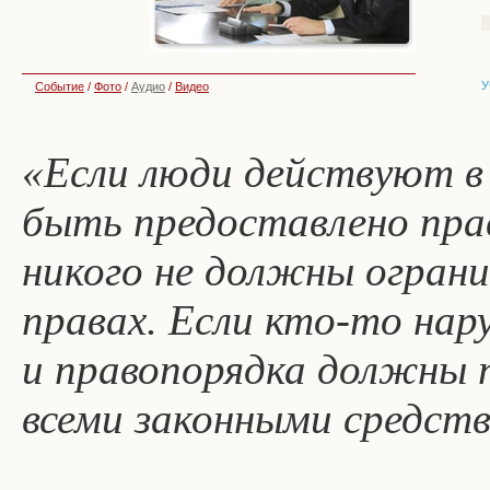
У
Событие
/
Фото
/
Аудио
/
Видео
«Если люди действуют в
быть предоставлено прав
никого не должны огран
правах. Если кто-то нар
и правопорядка должны 
всеми законными средст