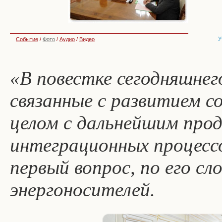
У
Событие
/
Фото
/
Аудио
/
Видео
«В повестке сегодняшнег
связанные с развитием с
целом с дальнейшим про
интеграционных процесс
первый вопрос, по его сл
энергоносителей.