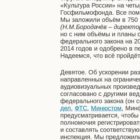
«Культура России» на четы
Госфильмофонда. Все по
Мы заложили объём в 750
(Н.М.Бородачёв – директ
но с ним объёмы и планы с
федерального закона на 2
2014 годов и одобрено в 
Надеемся, что всё пройдё
Девятое. Об ускорении раз
направленных на ограниче
аудиовизуальных произведе
согласовано с другими ве
федерального закона (он 
дел
,
ФТС
,
Минюстом
, Мин
предусматривается, чтобы
полномочия регистрироват
и составлять соответству
инспекция. Мы предложили