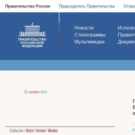
Правительство России
Председатель Правительства
Отпра
Новости
Исполн
Стенограммы
Правит
Мультимедиа
Докуме
21 ноября
2011
В
У
Событие
/
Фото
/
Аудио
/
Видео