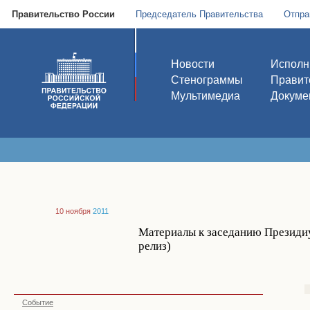
Правительство России
Председатель Правительства
Отпра
Новости
Исполн
Стенограммы
Правит
Мультимедиа
Докуме
10 ноября
2011
Материалы к заседанию Президиу
релиз)
Событие