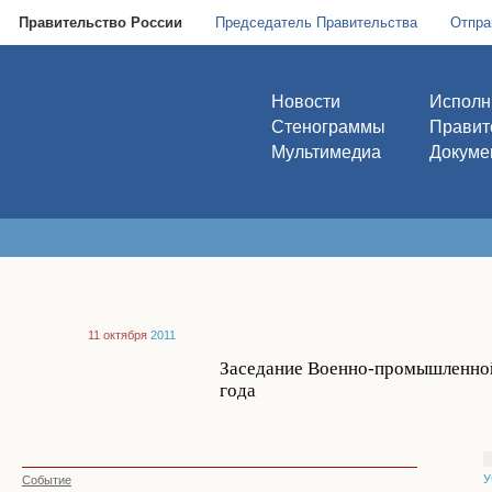
Правительство России
Председатель Правительства
Отпра
Новости
Исполн
Стенограммы
Правит
Мультимедиа
Докуме
11 октября
2011
Заседание Военно-промышленной
года
У
Событие