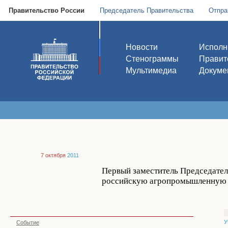
Правительство России
Председатель Правительства
Отпра
Новости
Исполн
Стенограммы
Правит
Мультимедиа
Докуме
7 октября
2011
Первый заместитель Председател
российскую агропромышленную в
У
Событие