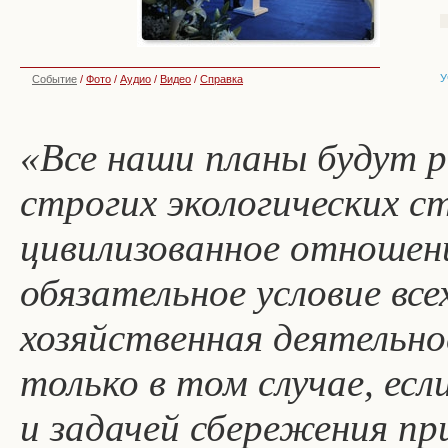
У
Событие
/
Фото
/
Аудио
/
Видео
/
Справка
«Все наши планы будут р
строгих экологических с
цивилизованное отношени
обязательное условие вс
хозяйственная деятельно
только в том случае, ес
и задачей сбережения пр