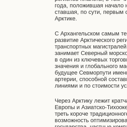
года, положившая начало 
ставшая, по сути, первым
Арктике.
С Архангельском самым те
развитие Арктического рег
транспортных магистралей.
занимает Северный морско
в один из ключевых торго
значения и глобального ма
будущее Севморпути имен
артерии, способной соста
линиями и по стоимости усл
Через Арктику лежит крат
Европы и Азиатско-Тихооке
треть короче традиционног
возможность оптимизирова
государства, частные комп