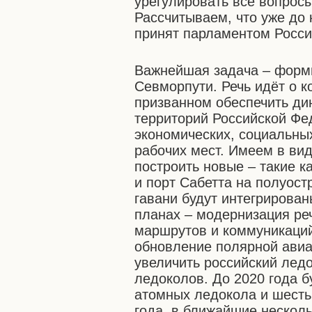
урегулировать все вопрос
Рассчитываем, что уже до 
принят парламентом Росси
Важнейшая задача – форм
Севморпути. Речь идёт о 
призванном обеспечить ди
территорий Российской Ф
экономических, социальных
рабочих мест. Имеем в ви
построить новые – такие 
и порт Сабетта на полуос
гавани будут интегрирован
планах – модернизация ре
маршрутов и коммуникаций
обновление полярной ави
увеличить российский лед
ледоколов. До 2020 года 
атомных ледокола и шесть
года, в ближайшие нескол