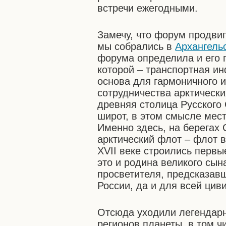
встречи ежегодными.
Замечу, что форум продвиг
мы собрались в
Архангель
форума определила и его п
которой – транспортная и
основа для гармоничного и
сотрудничества арктически
древняя столица Русского
широт, в этом смысле мес
Именно здесь, на берегах
арктический флот – флот в
XVII веке строились первы
это и родина великого сын
просветителя, предсказав
России, да и для всей цив
Отсюда уходили легендарн
регионов планеты, в том ч