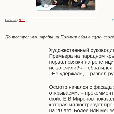
У
Событие
/
Фото
По театральной традиции Премьер вбил в сцену сере
Художественный руководит
Премьера на парадном кры
порвал связки на репетици
искалечили?» – обратился 
«Не удержал», – развёл р
Осмотр начался с фасада 
открываем», – прокоммент
фойе Е.В.Миронов показа
которая иллюстрирует про
на 20 лет. Более или мене