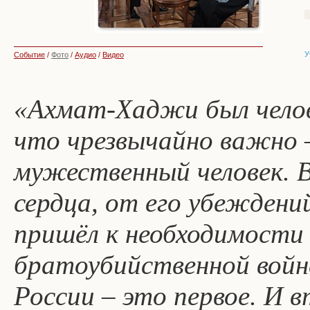
У
Событие
/
Фото
/
Аудио
/
Видео
«Ахмат-Хаджи был челов
что чрезвычайно важно –
мужественный человек. Вс
сердца, от его убежден
пришёл к необходимости
братоубийственной войне
России – это первое. И в