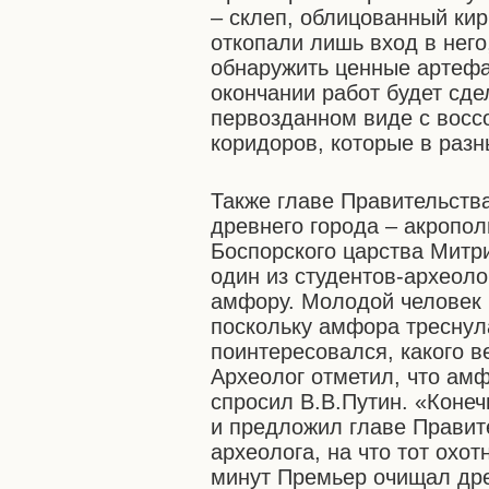
– склеп, облицованный ки
откопали лишь вход в него
обнаружить ценные артефа
окончании работ будет сде
первозданном виде с восс
коридоров, которые в разн
Также главе Правительств
древнего города – акропол
Боспорского царства Митр
один из студентов-археол
амфору. Молодой человек р
поскольку амфора треснул
поинтересовался, какого ве
Археолог отметил, что амф
спросил В.В.Путин. «Конеч
и предложил главе Правит
археолога, на что тот охо
минут Премьер очищал др