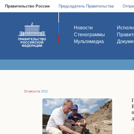
Правительство России
Председатель Правительства
Отпра
Новости
Исполн
Стенограммы
Правит
Мультимедиа
Докуме
10 августа
2011
В
п