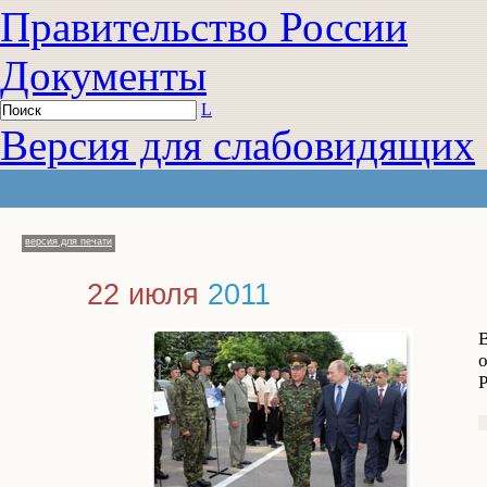
Правительство России
Документы
L
Версия для слабовидящих
версия для печати
22 июля
2011