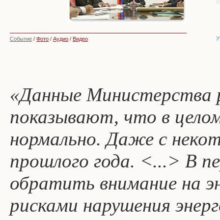
У
Событие
/
Фото
/
Аудио
/
Видео
«Данные Министерства р
показывают, что в целом
нормально. Даже с неко
прошлого года. <...> В 
обратить внимание на э
рисками нарушения энерг