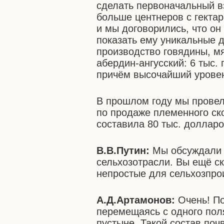
сделать первоначальный вз
больше центнеров с гектар
и мы договорились, что он
показать ему уникальные д
производство говядины, мя
абердин-ангусский: 6 тыс.
причём высочайший уровен
В прошлом году мы провел
по продаже племенного ск
составила 80 тыс. долларо
В.В.Путин:
Мы обсуждали 
сельхозотрасли. Вы ещё ск
непростые для сельхозпро
А.Д.Артамонов:
Очень! П
перемещаясь с одного поля
пустыне. Такой состав поч