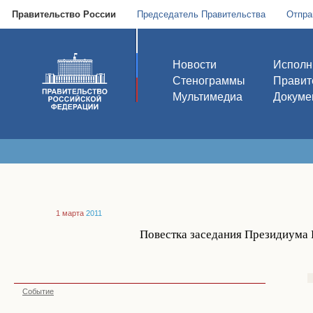
Правительство России
Председатель Правительства
Отпра
Новости
Исполн
Стенограммы
Правит
Мультимедиа
Докуме
1 марта
2011
Повестка заседания Президиума 
Событие