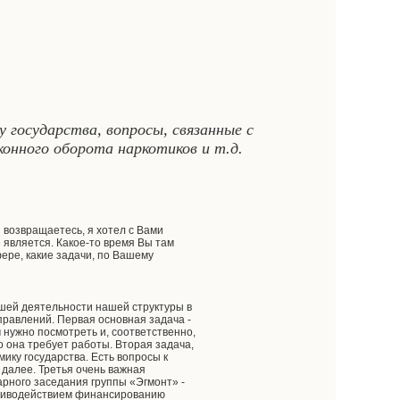
государства, вопросы, связанные с
онного оборота наркотиков и т.д.
 возвращаетесь, я хотел с Вами
е является. Какое-то время Вы там
фере, какие задачи, по Вашему
йшей деятельности нашей структуры в
правлений. Первая основная задача -
 нужно посмотреть и, соответственно,
о она требует работы. Вторая задача,
ику государства. Есть вопросы к
далее. Третья очень важная
арного заседания группы «Эгмонт» -
ротиводействием финансированию