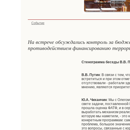
Событие
На встрече обсуждались контроль за бюдже
противодействием финансированию террориз
Стенограмма беседы В.В. П
В.В. Путин
: В связи с тем,
встретиться и при этом отме
отсутствовали - работали зд
мнению, являются приорите
Ю.А. Чиханчин
: Мы с Олего
свете задачи, поставленной
прошла оценка ФАТФ, и в се
выработать механизм реализ
которую мы наметили, - это 
конкретным программам: сам
проблема, большое значение
это вопросы, связанные с к