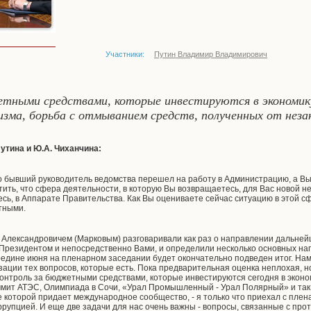
Участники:
Путин Владимир Владимирович
тными средствами, которые инвестируются в экономику 
ма, борьба с отмыванием средств, полученных от незак
утина и Ю.А. Чиханчина:
 что бывший руководитель ведомства перешел на работу в Администрацию, а Вы
тить, что сфера деятельности, в которую Вы возвращаетесь, для Вас новой н
есь, в Аппарате Правительства. Как Вы оцениваете сейчас ситуацию в этой с
тными.
м Александровичем (Марковым) разговаривали как раз о направлении дальне
 Президентом и непосредственно Вами, и определили несколько основных на
редине июня на пленарном заседании будет окончательно подведен итог. Нам
ации тех вопросов, которые есть. Пока предварительная оценка неплохая, н
контроль за бюджетными средствами, которые инвестируются сегодня в эконом
мит АТЭС, Олимпиада в Сочи, «Урал Промышленный - Урал Полярный» и так 
 которой придает международное сообщество, - я только что приехал с плен
оррупцией. И еще две задачи для нас очень важны - вопросы, связанные с п