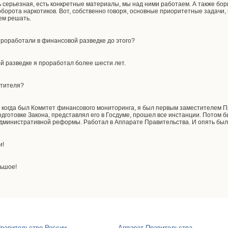
 серьезная, есть конкретные материалы, мы над ними работаем. А также бор
оборота наркотиков. Вот, собственно говоря, основные приоритетные задачи,
ем решать.
 проработали в финансовой разведке до этого?
ой разведке я проработал более шести лет.
стителя?
ле, когда был Комитет финансового мониторинга, я был первым заместителем 
дготовке Закона, представлял его в Госдуме, прошел все инстанции. Потом 
дминистративной реформы. Работал в Аппарате Правительства. И опять был
и!
льшое!
равительство России
Аппарат Правительства