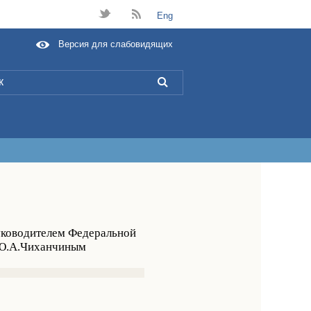
t
B
Eng
Версия для слабовидящих
L
уководителем Федеральной
 Ю.А.Чиханчиным