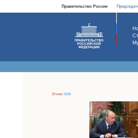
Правительство России
Председат
Но
С
Му
28 мая
2008