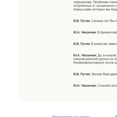
терроризма. Проблема очень
полученных от незаконного 
перед нами, которые мы буд
В.В. Путин
: Сколько лет Вы
Ю.А. Чиханчин
: В финансов
В.В. Путин
: В качестве заме
Ю.А. Чиханчин
: Да, в нача
членом рабочей группы по по
Росфинмониторинге после а
В.В. Путин
: Желаю Вам удач
Ю.А. Чиханчин
: Спасибо бо
Исполнительная власть
П