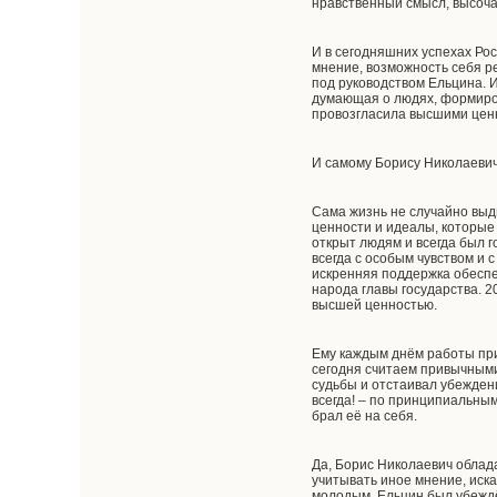
нравственный смысл, высоча
И в сегодняшних успехах Рос
мнение, возможность себя р
под руководством Ельцина. И
думающая о людях, формиров
провозгласила высшими ценн
И самому Борису Николаевич
Сама жизнь не случайно выд
ценности и идеалы, которые
открыт людям и всегда был г
всегда с особым чувством и 
искренняя поддержка обеспе
народа главы государства. 2
высшей ценностью.
Ему каждым днём работы при
сегодня считаем привычными
судьбы и отстаивал убеждени
всегда! – по принципиальны
брал её на себя.
Да, Борис Николаевич облада
учитывать иное мнение, иск
молодым. Ельцин был убеждён