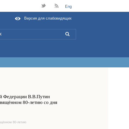
t
B
Eng
Версия для слабовидящих
L
ой Федерации В.В.Путин
свящённом 80-летию со дня
ящённом 80-летию