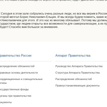
 Сегодня в этом зале собрались очень разные люди, но все мы верим в Росс
которой мечтал Борис Николаевич Ельцин. И мы всегда будем помнить, какие 
Николаевичем для этого. И это нас ко многому обязывает. Потому мы должны
сударством, где людям открыты все возможности для самореализации, а их пр
 будет! Спасибо вам большое за внимание.
равительство России
Аппарат Правительства
аспределение обязанностей
Руководство Аппарата Правительства
равовые основы деятельности
Структура Аппарата Правительства
оординационные и совещательные
Распределение обязанностей
рганы
Правоустанавливающие документы
осударственные фонды
рганы при правительстве
окументы