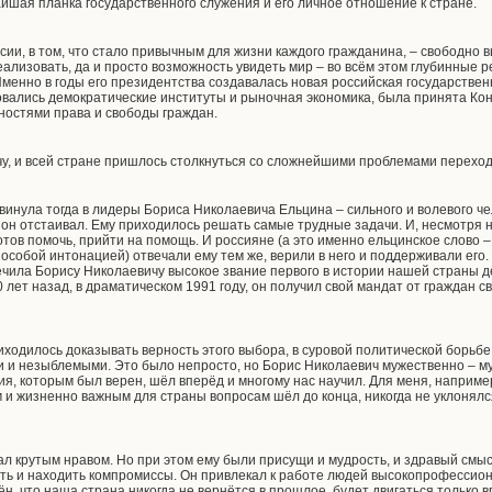
йшая планка государственного служения и его личное отношение к стране.
сии, в том, что стало привычным для жизни каждого гражданина, – свободно 
еализовать, да и просто возможность увидеть мир – во всём этом глубинные
менно в годы его президентства создавалась новая российская государствен
ались демократические институты и рыночная экономика, была принята Кон
остями права и свободы граждан.
у, и всей стране пришлось столкнуться со сложнейшими проблемами переходн
винула тогда в лидеры Бориса Николаевича Ельцина – сильного и волевого че
 он отстаивал. Ему приходилось решать самые трудные задачи. И, несмотря н
отов помочь, прийти на помощь. И россияне (а это именно ельцинское слово 
с особой интонацией) отвечали ему тем же, верили в него и поддерживали его
чила Борису Николаевичу высокое звание первого в истории нашей страны д
0 лет назад, в драматическом 1991 году, он получил свой мандат от граждан 
ходилось доказывать верность этого выбора, в суровой политической борьбе
 и незыблемыми. Это было непросто, но Борис Николаевич мужественно – м
я, которым был верен, шёл вперёд и многому нас научил. Для меня, например,
м и жизненно важным для страны вопросам шёл до конца, никогда не уклонялс
л крутым нравом. Но при этом ему были присущи и мудрость, и здравый смыс
ать и находить компромиссы. Он привлекал к работе людей высокопрофессион
, что наша страна никогда не вернётся в прошлое, будет двигаться только в