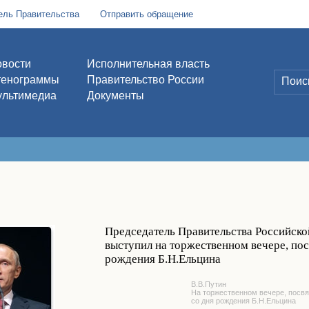
ель Правительства
Отправить обращение
вости
Исполнительная власть
тенограммы
Правительство России
льтимедиа
Документы
Председатель Правительства Российск
выступил на торжественном вечере, по
рождения Б.Н.Ельцина
В.В.Путин
На торжественном вечере, посв
со дня рождения Б.Н.Ельцина