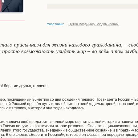
Участники:
Путин Владимир Владимирович
о стало привычным для жизни каждого гражданина, – сво
и просто возможность увидеть мир – во всём этом глуб
 Дорогие друзья, коллеги!
чер, посвящённый 80-летию со дня рождения первого Президента России – Б
 новой Россией прошёл путь тяжелейших, но необходимых преобразований, 
сию из тупика, в котором она тогда находилась.
колаевича ещё предстоит в полной мере оценить самой истории и нашим по
ека Россия получила фактически второе рождение. Она стала цивилизованным,
влении этого государства, внедрении в общественное сознание и в практику 
а. В его словах «Берегите Россию!», которые он сказал при передаче презид