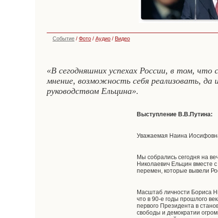
Событие
/
Фото
/
Аудио
/
Видео
«В сегодняшних успехах России, в том, чт
мнение, возможность себя реализовать, да 
руководством Ельцина».
Выступление В.В.Путина:
Уважаемая Наина Иосифовна!
Мы собрались сегодня на ве
Николаевич Ельцин вместе с
перемен, которые вывели Рос
Масштаб личности Бориса Ни
что в 90-е годы прошлого в
первого Президента в стано
свободы и демократии огромн