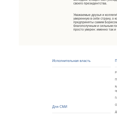
своего президентства.
Уважаемые друзья и коллеги!
уверенную в себе страну, о 
предприняты самим Борисом 
благополучным и сильным го
просто уверен: именно так и
Исполнительная власть
П
Р
П
К
о
Г
О
Для СМИ
Д