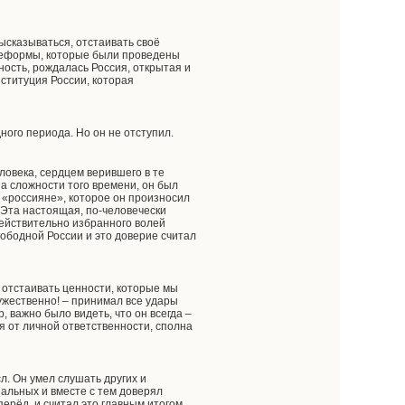
высказываться, отстаивать своё
 реформы, которые были проведены
ность, рождалась Россия, открытая и
ституция России, которая
ого периода. Но он не отступил.
ловека, сердцем верившего в те
а сложности того времени, он был
– «россияне», которое он произносил
. Эта настоящая, по-человечески
ействительно избранного волей
свободной России и это доверие считал
 отстаивать ценности, которые мы
ужественно! – принимал все удары
 важно было видеть, что он всегда –
я от личной ответственности, сполна
л. Он умел слушать других и
альных и вместе с тем доверял
перёд, и считал это главным итогом