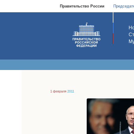
Правительство России
Председат
Но
С
Му
1 февраля
2011