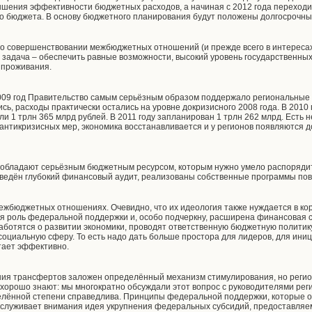
ышения эффективности бюджетных расходов, а начиная с 2012 года переход
 бюджета. В основу бюджетного планирования будут положены долгосрочны
и о совершенствовании межбюджетных отношений (и прежде всего в интереса
 задача – обеспечить равные возможности, высокий уровень государственных
х проживания.
009 год Правительство самым серьёзным образом поддержало региональные 
сь, расходы практически остались на уровне докризисного 2008 года. В 201
и 1 трлн 365 млрд рублей. В 2011 году запланирован 1 трлн 262 млрд. Есть 
антикризисных мер, экономика восстанавливается и у регионов появляются
 обладают серьёзным бюджетным ресурсом, которым нужно умело распорядит
ведён глубокий финансовый аудит, реализованы собственные программы по
ежбюджетных отношениях. Очевидно, что их идеология также нуждается в кор
 роль федеральной поддержки и, особо подчеркну, расширена финансовая с
ботятся о развитии экономики, проводят ответственную бюджетную политик
циальную сферу. То есть надо дать больше простора для лидеров, для иници
отает эффективно.
ния трансфертов заложен определённый механизм стимулирования, но регио
хорошо знают: мы многократно обсуждали этот вопрос с руководителями рег
елённой степени справедлива. Принципы федеральной поддержки, которые о
заслуживает внимания идея укрупнения федеральных субсидий, предоставляе