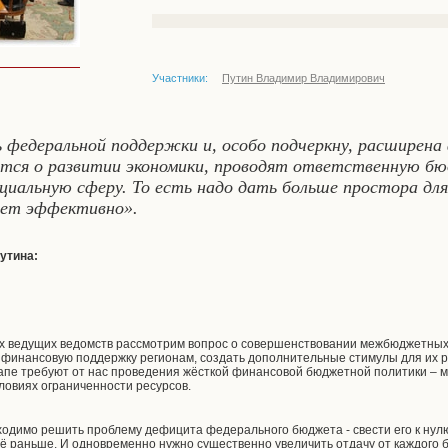
Участники:
Путин Владимир Владимирович
федеральной поддержки и, особо подчеркну, расширена
ятся о развитии экономики, проводят ответственную б
иальную сферу. То есть надо дать больше простора для
ает эффективно».
утина:
х ведущих ведомств рассмотрим вопрос о совершенствовании межбюджетных 
финансовую поддержку регионам, создать дополнительные стимулы для их 
апе требуют от нас проведения жёсткой финансовой бюджетной политики – мы
словиях ограниченности ресурсов.
одимо решить проблему дефицита федерального бюджета - свести его к нул
ещё раньше. И одновременно нужно существенно увеличить отдачу от каждого