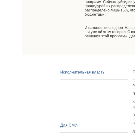
программ. Сейчас субсидии у
процедурой их распределени
распределено лишь 16%, чт
бюджетами.
И наконец, последнее. Наша
– я уже об этом говорил. О
решения этой проблемы. Да
Исполнительная власть
П
Р
П
К
о
Г
О
Для СМИ
Д