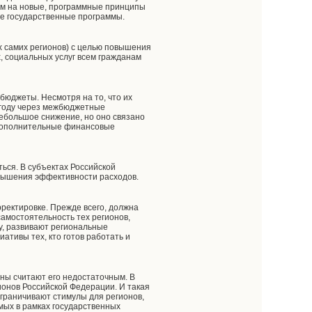
им на новые, программные принципы
е государственные программы.
х самих регионов) с целью повышения
, социальных услуг всем гражданам
бюджеты. Несмотря на то, что их
0 году через межбюджетные
небольшое снижение, но оно связано
 дополнительные финансовые
ься. В субъектах Российской
вышения эффективности расходов.
ректировке. Прежде всего, должна
амостоятельность тех регионов,
у, развивают региональные
ативы тех, кто готов работать и
ны считают его недостаточным. В
ионов Российской Федерации. И такая
граничивают стимулы для регионов,
мых в рамках государственных