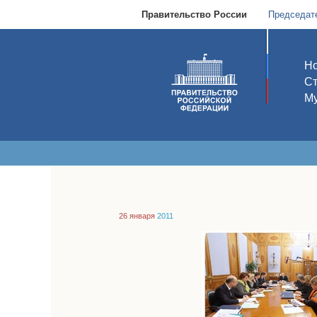
Правительство России
Председат
Но
С
Му
26 января
2011