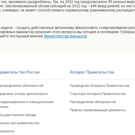
 нас чрезмерно раздроблены. Так, на 2011 год предусмотрено 95 разных видо
я. Запланированный объём субсидий на 2011 год – 446 млрд рублей, из них 
о, очевидно, не может способствовать нормальному, равномерному распред
 задача – создать действенные механизмы финансового стимулирования реги
 возможных вариантах решения этого вопроса мы сегодня и поговорим. Губер
вайте послушаем мнение
Министерства финансов
.
равительство России
Аппарат Правительства
аспределение обязанностей
Руководство Аппарата Правительства
равовые основы деятельности
Структура Аппарата Правительства
оординационные и совещательные
Распределение обязанностей
рганы
Правоустанавливающие документы
осударственные фонды
рганы при правительстве
окументы