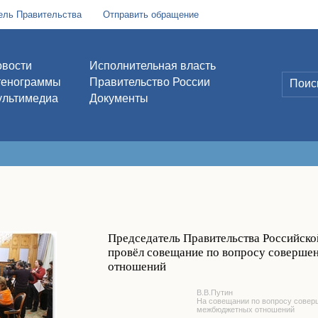
ель Правительства
Отправить обращение
вости
Исполнительная власть
тенограммы
Правительство России
льтимедиа
Документы
Председатель Правительства Российск
провёл совещание по вопросу соверш
отношений
В.В.Путин
На совещании по вопросу совер
межбюджетных отношений