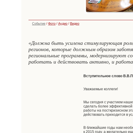
Событие
/
Фото
/
Аудио
/
Видео
«Должна быть усилена стимулирующая роль 
регионов, которые должным образом забот
региональные программы, модернизируют соц
работать и действовать активно, и работ
Вступительное слово В.В.П
Уважаемые коллеги!
Мы сегодня с участием наши
сделать более эффективной 
работы на посткризисном эт
действовать приходится в у
В ближайшие годы нам необх
к 2015 году, а желательно 