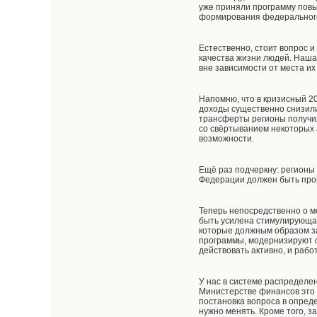
уже приняли программу пов
формирования федерального
Естественно, стоит вопрос 
качества жизни людей. Наша
вне зависимости от места и
Напомню, что в кризисный 2
доходы существенно снизили
трансферты регионы получил
со свёртыванием некоторых 
возможности.
Ещё раз подчеркну: регионы
Федерации должен быть про
Теперь непосредственно о м
быть усилена стимулирующая
которые должным образом за
программы, модернизируют со
действовать активно, и раб
У нас в системе распределе
Министерстве финансов это 
постановка вопроса в опред
нужно менять. Кроме того, 