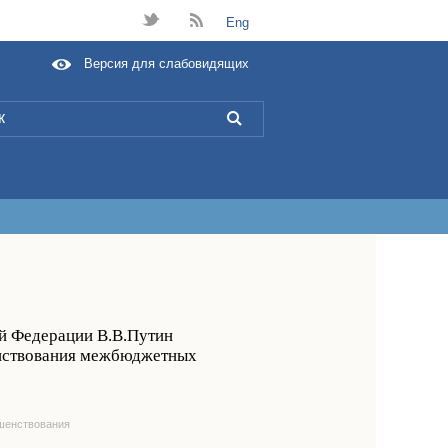
t
B
Eng
Версия для слабовидящих
L
ой Федерации В.В.Путин
енствования межбюджетных
шенствования