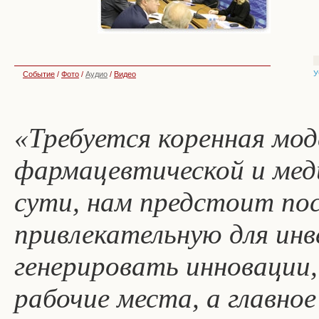
У
Событие
/
Фото
/
Аудио
/
Видео
«Требуется коренная мо
фармацевтической и мед
сути, нам предстоит по
привлекательную для инв
генерировать инновации
рабочие места, а главно