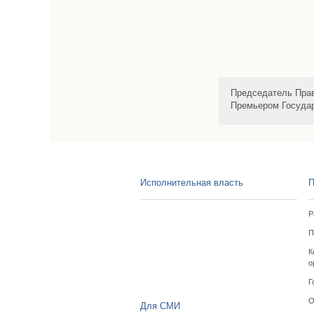
Председатель Прав
Премьером Государ
Исполнительная власть
П
Р
П
К
о
Г
О
Для СМИ