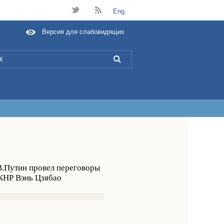
t
B
Eng
Версия для слабовидящих
L
В.Путин провел переговоры
КНР Вэнь Цзябао