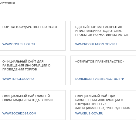
окументы
ПОРТАЛ ГОСУДАРСТВЕННЫХ УСЛУГ
ЕДИНЫЙ ПОРТАЛ РАСКРЫТИЯ
ИНФОРМАЦИИ О ПОДГОТОВКЕ
ПРОЕКТОВ НОРМАТИВНЫХ АКТОВ
WWW.GOSUSLUGI.RU
WWW.REGULATION.GOV.RU
ОФИЦИАЛЬНЫЙ САЙТ ДЛЯ
«ОТКРЫТОЕ ПРАВИТЕЛЬСТВО»
РАЗМЕЩЕНИЯ ИНФОРМАЦИИ О
ПРОВЕДЕНИИ ТОРГОВ
WWW.TORGI.GOV.RU
БОЛЬШОЕПРАВИТЕЛЬСТВО.РФ
ОФИЦИАЛЬНЫЙ САЙТ ЗИМНЕЙ
ОФИЦИАЛЬНЫЙ САЙТ ДЛЯ
ОЛИМПИАДЫ 2014 ГОДА В СОЧИ
РАЗМЕЩЕНИЯ ИНФОРМАЦИИ О
ГОСУДАРСТВЕННЫХ
(МУНИЦИПАЛЬНЫХ) УЧРЕЖДЕНИЯХ
WWW.SOCHI2014.COM
WWW.BUS.GOV.RU