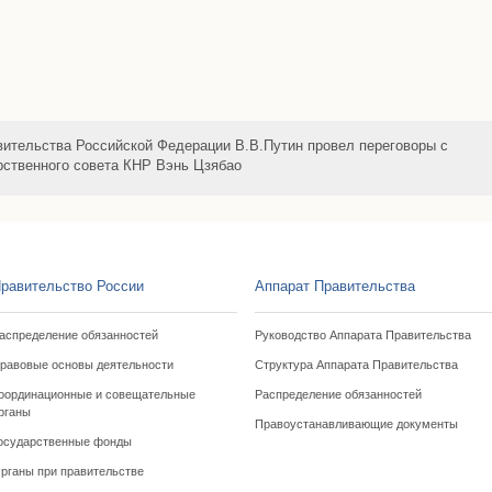
ительства Российской Федерации В.В.Путин провел переговоры с
ственного совета КНР Вэнь Цзябао
равительство России
Аппарат Правительства
аспределение обязанностей
Руководство Аппарата Правительства
равовые основы деятельности
Структура Аппарата Правительства
оординационные и совещательные
Распределение обязанностей
рганы
Правоустанавливающие документы
осударственные фонды
рганы при правительстве