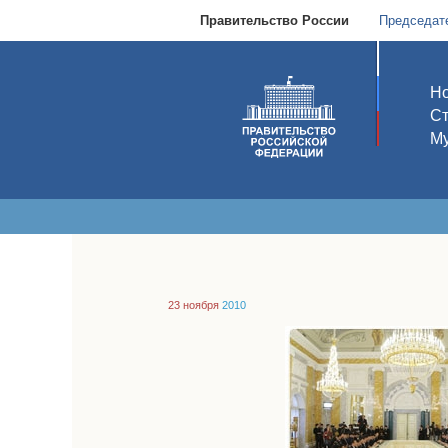
Правительство России
Председат
Но
С
Му
23 ноября
2010