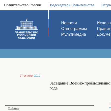
Правительство России
Председатель Правительства
Отпра
Новости
Исполн
Стенограммы
Правит
Мультимедиа
Докуме
27 октября
2010
Заседание Военно-промышленной
года
У
Событие