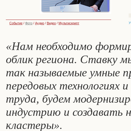
У
Событие
/
Фото
/
Аудио
/
Видео
/
Мультискрипт
«Нам необходимо форми
облик региона. Ставку м
так называемые умные п
передовых технологиях и
труда, будем модернизи
индустрию и создавать 
кластеры».