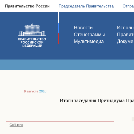
Правительство России
Председатель Правительства
Отпра
Новости
Исполн
Стенограммы
Правит
Мультимедиа
Докуме
9 августа
2010
Итоги заседания Президиума Прав
Событие