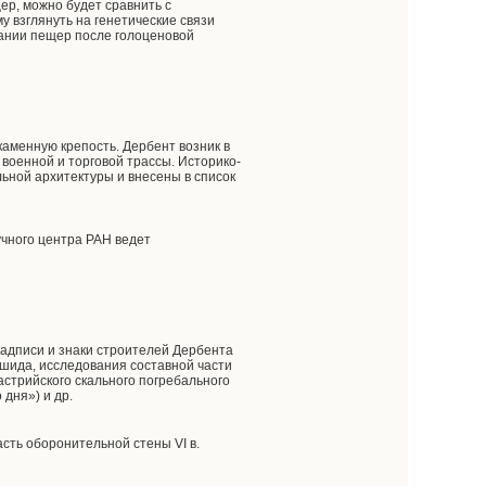
ер, можно будет сравнить с
 взглянуть на генетические связи
вании пещер после голоценовой
каменную крепость. Дербент возник в
военной и торговой трассы. Историко-
ной архитектуры и внесены в список
учного центра РАН ведет
 надписи и знаки строителей Дербента
ашида, исследования составной части
астрийского скального погребального
дня») и др.
сть оборонительной стены VI в.