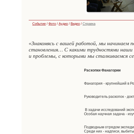
Событие
/
Фото
/
Аудио
/
Видео
/
Справка
«Знакомясь с вашей работой, мы начинаем п
становления… С какими трудностями наши пр
и проблемы, с которыми мы сталкиваемся се
Раскопки Фанагории
Фанагория - крупнейший в Р
Руководитель раскопок - док
В задачи исследований эксп
Особая научная задача - из
Подводным отрядом экспедиц
Среди них - надписи, выбит