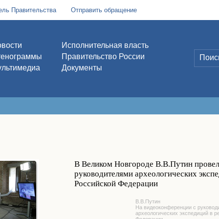
ель Правительства
Отправить обращение
вости
Исполнительная власть
тенограммы
Правительство России
льтимедиа
Документы
В Великом Новгороде В.В.Путин прове
руководителями археологических экспе
Российской Федерации
В.В.Путин
На видеоконференции с руковод
археологических экспедиций в р