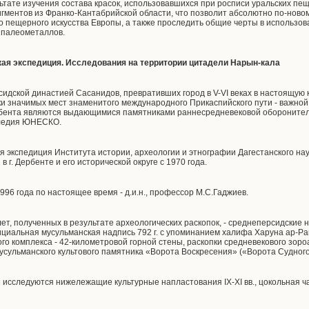
ьтате изучения состава красок, использовавшихся при росписи уральских пещ
гментов из Франко-Кантабрийской области, что позволит абсолютно по-новому
го пещерного искусства Европы, а также проследить общие черты в использо
 палеометаллов.
ая экспедиция. Исследования на территории цитадели Нарын-кала
рсидской династией Сасанидов, превративших город в V-VI веках в настоящую 
ки значимых мест знаменитого международного Прикаспийского пути - важной 
бента являются выдающимися памятниками раннесредневековой оборонитель
следия ЮНЕСКО.
я экспедиция Института истории, археологии и этнографии Дагестанского на
 г. Дербенте и его исторической округе с 1970 года.
996 года по настоящее время - д.и.н., профессор М.С.Гаджиев.
ет, полученных в результате археологических раскопок, - среднеперсидские
фициальная мусульманская надпись 792 г. с упоминанием халифа Харуна ар-Р
го комплекса - 42-километровой горной стены, раскопки средневекового зоро
усульманского культового памятника «Ворота Воскресения» («Ворота Судного 
исследуются нижележащие культурные напластования IX-XI вв., цокольная ча