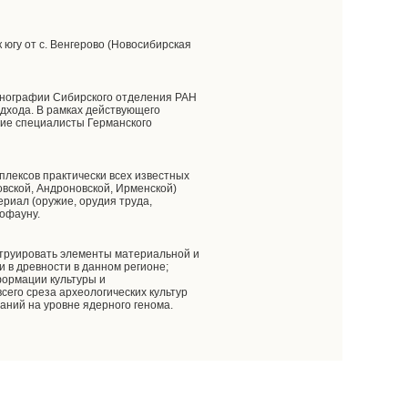
к югу от с. Венгерово (Новосибирская
тнографии Сибирского отделения РАН
дхода. В рамках действующего
тие специалисты Германского
плексов практически всех известных
овской, Андроновской, Ирменской)
териал (оружие, орудия труда,
иофауну.
струировать элементы материальной и
 в древности в данном регионе;
ормации культуры и
сего среза археологических культур
аний на уровне ядерного генома.