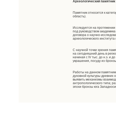
Археологический памятник 
Памятник относится к катего
область).
Исследуется на протяжении 
под руководством академика
договора о научно-исследов
археологического института 
С научной точки зрения пам
на сегодняшний день в регио
начиная с IV тыс. до н.э. и
украшения, посуду из бронзы
Работы на данном памятник
духовной культуры древних 
выявить механизмы взаимод
антропологического типа; р
эпохи бронзы юга Западноси