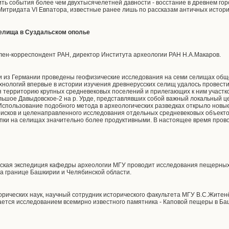
ть события более чем двухтысячелетней давности - восстание в древнем гор
Митридата VI Евпатора, известные ранее лишь по рассказам античных истори
селища в Суздальском ополье
член-корреспондент РАН, директор Института археологии РАН Н.А.Макаров.
и из Германии проведены геофизические исследования на семи селищах общ
нологий впервые в истории изучения древнерусских селищ удалось провест
 территорию крупных средневековых поселений и прилегающих к ним участко
ьшое Давыдовское-2 на р. Урде, представлявших собой важный локальный цент
 Использование подобного метода в археологических разведках открыло новы
исков и целенаправленного исследования отдельных средневековых объекто
опки на селищах значительно более продуктивными. В настоящее время пров
ская экспедиция кафедры археологии МГУ проводит исследования пещерных
на границе Башкирии и Челябинской области.
торических наук, научный сотрудник исторического факультета МГУ B.C.Жите
ается исследованием всемирно известного памятника - Каповой пещеры в Б