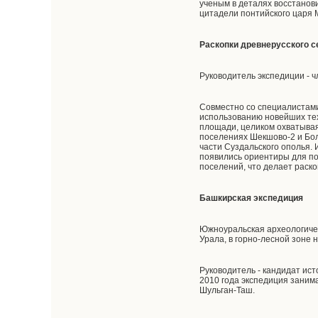
ученым в деталях восстанови
цитадели понтийского царя 
Раскопки древнерусского 
Руководитель экспедиции - 
Совместно со специалистам
использованию новейших тех
площади, целиком охватывая
поселениях Шекшово-2 и Бол
части Суздальского ополья.
появились ориентиры для по
поселений, что делает раск
Башкирская экспедиция
Южноуральская археологиче
Урала, в горно-лесной зоне 
Руководитель - кандидат ис
2010 года экспедиция заним
Шульган-Таш.