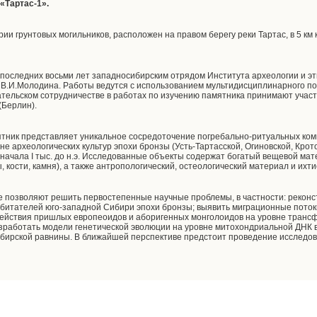
«Тартас-1».
рии грунтовых могильников, расположен на правом берегу реки Тартас, в 5 км 
последних восьми лет западносибирским отрядом Института археологии и э
 В.И.Молодина. Работы ведутся с использованием мультидисциплинарного по
ательском сотрудничестве в работах по изучению памятника принимают учас
(Берлин).
ятник представляет уникальное сосредоточение погребально-ритуальных ком
не археологических культур эпохи бронзы (Усть-Тартасской, Огиновской, Крот
 до начала I тыс. до н.э. Исследованные объекты содержат богатый вещевой ма
, кости, камня), а также антропологический, остеологический материал и ихт
е позволяют решить первостепенные научные проблемы, в частности: рекон
обитателей юго-западной Сибири эпохи бронзы; выявить миграционные потоки
ействия пришлых европеоидов и аборигенных монголоидов на уровне трансф
азработать модели генетической эволюции на уровне митохондриальной ДНК в
бирской равнины. В ближайшей перспективе предстоит проведение исследов