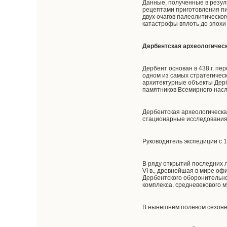
Данные, полученные в резул
рецептами приготовления пи
двух очагов палеолитическо
катастрофы вплоть до эпохи
Дербентская археологическ
Дербент основан в 438 г. пе
одном из самых стратегичес
архитектурные объекты Дер
памятников Всемирного на
Дербентская археологическа
стационарные исследования в
Руководитель экспедиции с 1
В ряду открытий последних л
VI в., древнейшая в мире о
Дербентского оборонительно
комплекса, средневекового м
В нынешнем полевом сезоне 