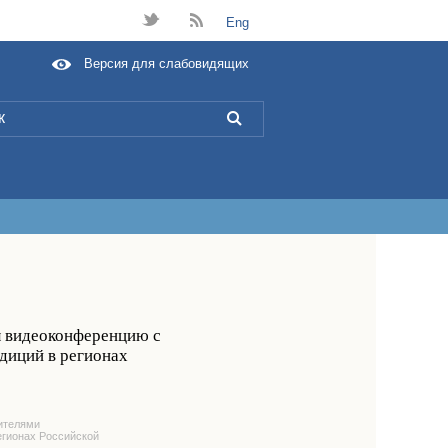
t
B
Eng
Версия для слабовидящих
L
л видеоконференцию с
диций в регионах
ителями
егионах Российской