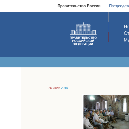
Правительство России
Председат
Но
С
Му
26 июля
2010