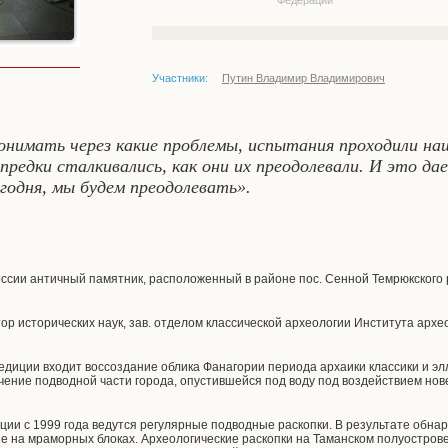
Федерации
Участники:
Путин Владимир Владимирович
онимать через какие проблемы, испытания проходили наш
едки сталкивались, как они их преодолевали. И это да
годня, мы будем преодолевать».
оссии античный памятник, расположенный в районе пос. Сенной Темрюкского 
тор исторических наук, зав. отделом классической археологии Института архе
едиции входит воссоздание облика Фанагории периода архаики классики и элл
учение подводной части города, опустившейся под воду под воздействием нов
ии с 1999 года ведутся регулярные подводные раскопки. В результате обна
ые на мраморных блоках. Археологические раскопки на Таманском полуостров