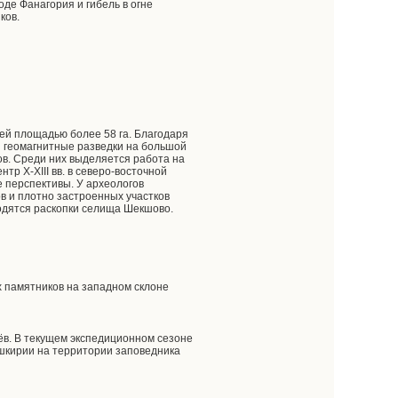
оде Фанагория и гибель в огне
ков.
ей площадью более 58 га. Благодаря
и геомагнитные разведки на большой
в. Среди них выделяется работа на
р X-XIII вв. в северо-восточной
е перспективы. У археологов
в и плотно застроенных участков
одятся раскопки селища Шекшово.
 памятников на западном склоне
нёв. В текущем экспедиционном сезоне
ашкирии на территории заповедника