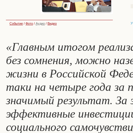
У
Событие
/
Фото
/
Аудио
/
Видео
«Главным итогом реализ
без сомнения, можно на
жизни в Российской Федер
таки на четыре года за 
значимый результат. За
эффективные инвестиции 
социального самочувств