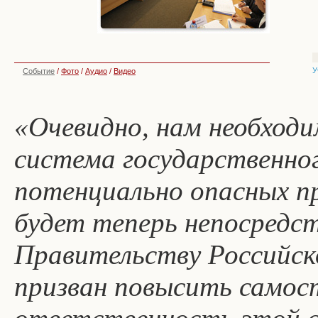
У
Событие
/
Фото
/
Аудио
/
Видео
«Очевидно, нам необходи
система государственног
потенциально опасных п
будет теперь непосредс
Правительству Российск
призван повысить самос