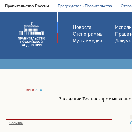
Правительство России
Председатель Правительства
Отпра
Новости
Исполн
Стенограммы
Правит
Мультимедиа
Докуме
2 июня
2010
Заседание Военно-промышленной
У
Событие