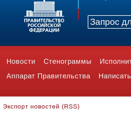
Новости
Стенограммы
Исполни
Аппарат Правительства
Написать
Экспорт новостей (RSS)