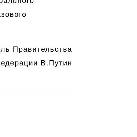
рального
зового
ель Правительства
Федерации В.Путин