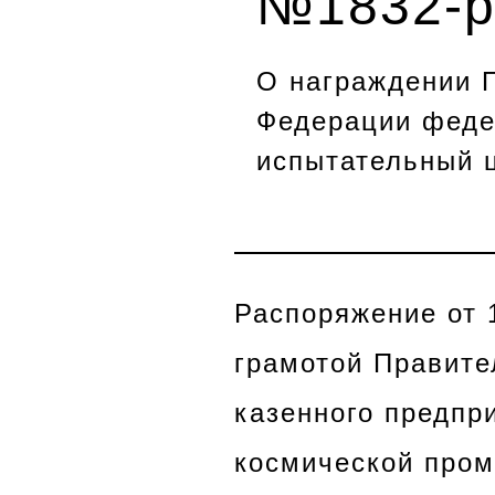
№1832-
O награждении 
Федерации феде
испытательный 
Распоряжение от 
грамотой Правите
казенного предпр
космической про