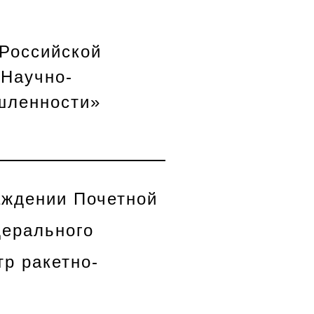
 Российской
«Научно-
шленности»
аждении Почетной
дерального
р ракетно-