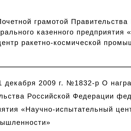
р
Почетной грамотой Правительства
рального казенного предприятия 
центр ракетно-космической промы
1 декабря 2009 г. №1832-р O нагр
льства Российской Федерации фе
иятия «Научно-испытательный цент
мышленности»