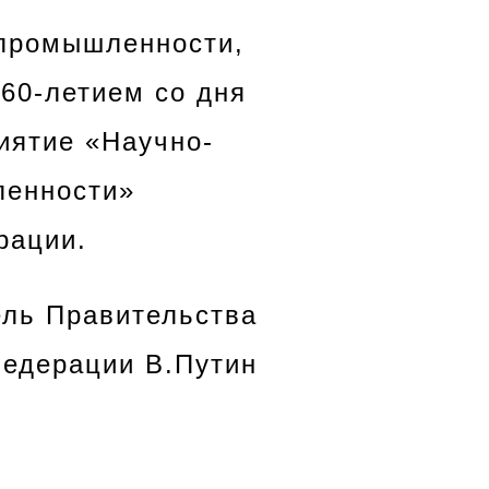
 промышленности,
 60-летием со дня
иятие «Научно-
ленности»
рации.
ель Правительства
Федерации В.Путин