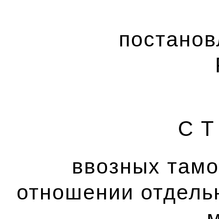
постанов
С Т
ввозных там
отношении отдель