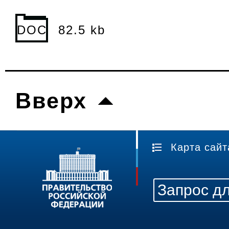
DOC
82.5 kb
Вверх
Карта сайт