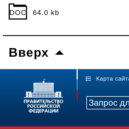
DOC
64.0 kb
Вверх
Карта сайт