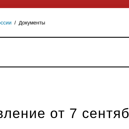
оссии
/
Документы
ление от 7 сентя