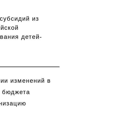
субсидий из
ийской
вания детей-
нии изменений в
о бюджета
анизацию