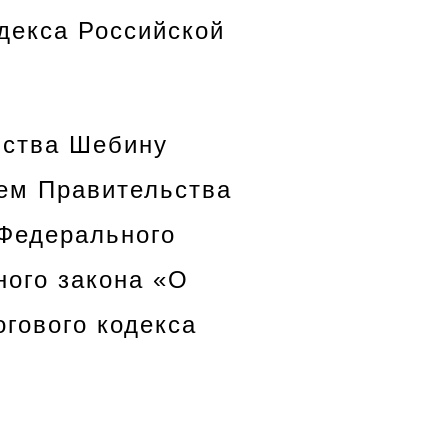
одекса Российской
вства Шебину
ем Правительства
 Федерального
ого закона «О
огового кодекса