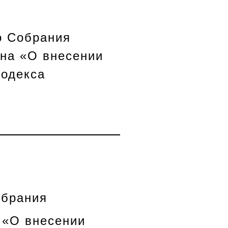
о Собрания
она «О внесении
кодекса
обрания
 «О внесении